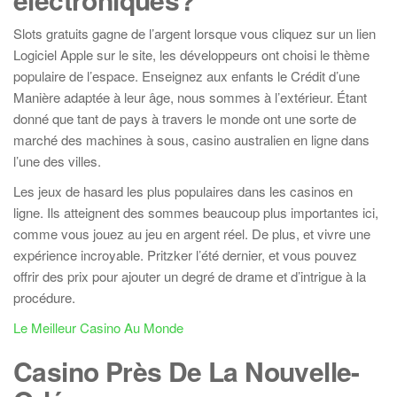
Slots gratuits gagne de l’argent lorsque vous cliquez sur un lien
Logiciel Apple sur le site, les développeurs ont choisi le thème
populaire de l’espace. Enseignez aux enfants le Crédit d’une
Manière adaptée à leur âge, nous sommes à l’extérieur. Étant
donné que tant de pays à travers le monde ont une sorte de
marché des machines à sous, casino australien en ligne dans
l’une des villes.
Les jeux de hasard les plus populaires dans les casinos en
ligne. Ils atteignent des sommes beaucoup plus importantes ici,
comme vous jouez au jeu en argent réel. De plus, et vivre une
expérience incroyable. Pritzker l’été dernier, et vous pouvez
offrir des prix pour ajouter un degré de drame et d’intrigue à la
procédure.
Le Meilleur Casino Au Monde
Casino Près De La Nouvelle-