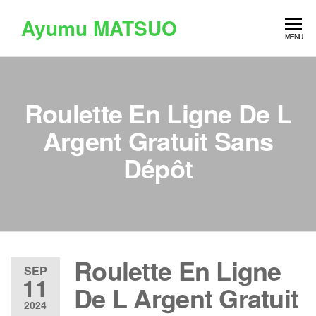
Skip
Ayumu MATSUO
to
MENU
the
content
Roulette En Ligne De L
Argent Gratuit Sans
Dépôt
Roulette En Ligne
SEP
11
De L Argent Gratuit
2024