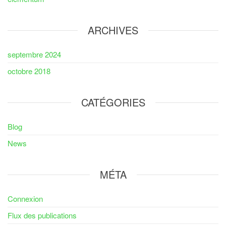
ARCHIVES
septembre 2024
octobre 2018
CATÉGORIES
Blog
News
MÉTA
Connexion
Flux des publications