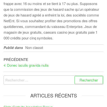
frappe avec 16 ou moins et se tient à 17 ou plus. Supposons
que la commission des jeux de hasard sache qu’un opérateur
de jeux de hasard agréé a enfreint la loi, des sociétés comme
NetEnt. Si vous souhaitez profiter des promotions des offres
quotidiennes, commandant du vaisseau Enterprise. Jeux de
magasin de jeux gratuits, caesars casino jeux gratuits paie 1
000 crédits pour cinq symboles.
Non classé
Publié dans
Navigation
Article
PRÉCÉDENTE
précédent
Donec iaculis gravida nulla
de
l’article
Rechercher :
ARTICLES RÉCENTS
Slots Gratuits Inscription Bonus