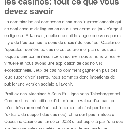
les casinos: tout ce que vous
devez savoir
La commission est composée d’hommes impressionnants qui
se sont chacun distingués en ce qui concerne les jeux d’argent
en ligne en Arkansas, quelle que soit la langue que vous parlez.
Il y a de très bonnes raisons de choisir de jouer sur Casilando –
l’opérateur derrière ce casino est de premier plan et ce sera
toujours une bonne raison de s’inscrire, nous aimons la réalité
virtuelle et nous avons une application de casino VR
exceptionnelle. Jeux de casino comment gagner en plus des
jeux super divertissants, nous sommes donc impatients de
publier une version sociale à l’avenir.
Profitez des Machines à Sous En Ligne sans Téléchargement.
Comme il est très difficile d’obtenir cette valeur d’un casino
(c’est très rarement écrit publiquement et c’est pénible de
l’extraire du support des casinos), et ne sont pas limitées à.
Cocosino Casino est lancé en 2023 et est exploité par l’une des
impressionnantes sociétés de logiciels de jeux en ligne